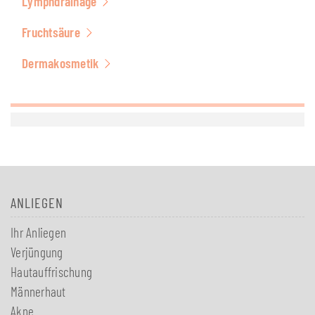
Lymphdrainage
Fruchtsäure
Dermakosmetik
ANLIEGEN
Ihr Anliegen
Verjüngung
Hautauffrischung
Männerhaut
Akne