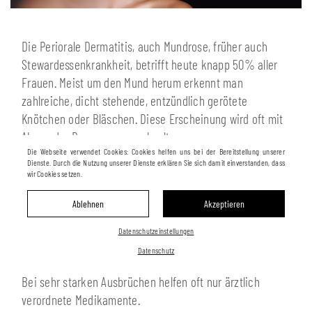
Die Periorale Dermatitis, auch Mundrose, früher auch
Stewardessenkrankheit, betrifft heute knapp 50% aller
Frauen. Meist um den Mund herum erkennt man
zahlreiche, dicht stehende, entzündlich gerötete
Knötchen oder Bläschen. Diese Erscheinung wird oft mit
Akne oder Rosacea verwechselt.
Die Webseite verwendet Cookies: Cookies helfen uns bei der Bereitstellung unserer
Die genaue Ursache ist bis heute unklar, oft spielt
Dienste. Durch die Nutzung unserer Dienste erklären Sie sich damit einverstanden, dass
falsche und übermäßige Pflege eine Rolle, aber auch
wir Cookies setzen.
Stress, Pilzbefall, Bakterien und die Verwendung von
Ablehnen
Akzeptieren
Kortison können Auslöser für diese oft belastenden
Hauterscheinungen sein. Menschen mit diesen
Datenschutzeinstellungen
Problemen pflegen aus Unwissenheit immer intensiver
Datenschutz
worauf hin sich der Ausschlag verstärkt und erweitert.
Bei sehr starken Ausbrüchen helfen oft nur ärztlich
verordnete Medikamente.