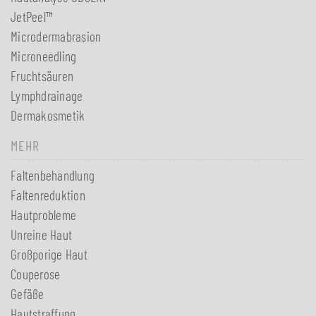
JetPeel™
Microdermabrasion
Microneedling
Fruchtsäuren
Lymphdrainage
Dermakosmetik
MEHR
Faltenbehandlung
Faltenreduktion
Hautprobleme
Unreine Haut
Großporige Haut
Couperose
Gefäße
Hautstraffung