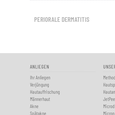
PERIORALE DERMATITIS
ANLIEGEN
UNSE
Ihr Anliegen
Metho
Verjüngung
Hautsp
Hautauffrischung
Hauta
Männerhaut
JetPee
Akne
Microd
Spätakne
Micron