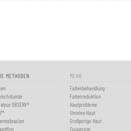
RE METHODEN
MEHR
den
Faltenbehandlung
rechstunde
Faltenreduktion
nalyse OBSERV®
Hautprobleme
l™
Unreine Haut
ermabrasion
Großporige Haut
eedling
Couperose