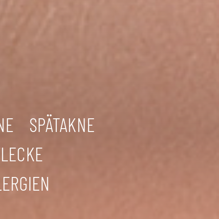
NE
SPÄTAKNE
FLECKE
LERGIEN