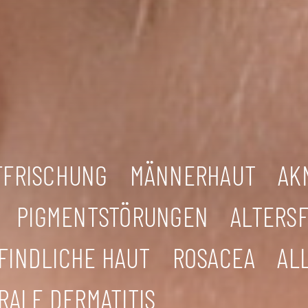
FFRISCHUNG
MÄNNERHAUT
AK
PIGMENTSTÖRUNGEN
ALTERS
FINDLICHE HAUT
ROSACEA
AL
RALE DERMATITIS