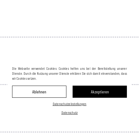
Die Webseite verwendet Cookies: Cookies helfen uns bei der Bereitstellung unserer
Dienste. Durch die Nutzung unserer Dienste erklären Sie sich damit einverstanden, dass
wir Cookies setzen.
Ablehnen
Akzeptieren
Datenschutzeinstellungen
Datenschutz